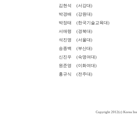
김현석 (서강대)
박경배 (강원대)
박정태 (한국기술교육대)
서애령 (경북대)
석진명 (서울대)
송종백 (부산대)
신진우 (숙명여대)
원준영 (이화여대)
홍규식 (전주대)
Copyright 2012(c) Korea Ins