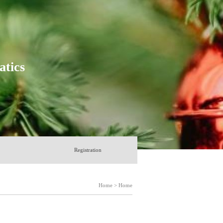
tics
Registration
Home > Home