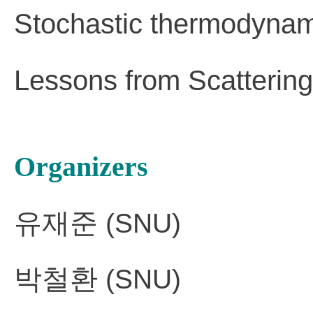
Stochastic thermodyna
Lessons from Scattering
Organizers
유재준
(SNU)
박철환
(SNU)