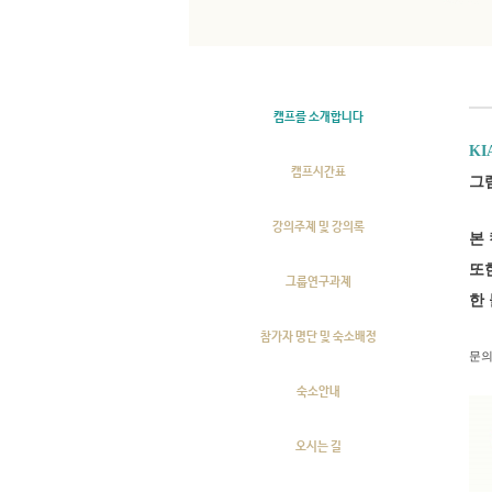
캠
캠프를 소개합니다
KI
캠프시간표
그
강의주제 및 강의록
본
또
그룹연구과제
한
참가자 명단 및 숙소배정
문의
숙소안내
오시는 길