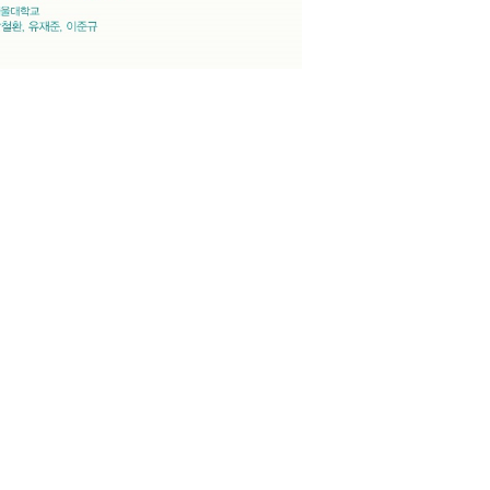
5, Republic of Korea
[Admin]