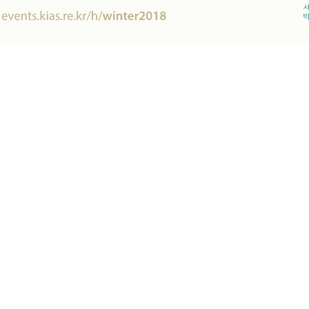
titute for advanced Study(KIAS). All rights reserved. 85 Hoegiro, Dongdaemun-gu, Seoul 0245